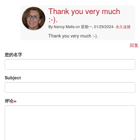
Thank you very much
:-).
By
Nancy Matis
on 星期一, 01/29/2024-
永久连接
Alyssa
Thank you very much :-).
(未
回复
验
您的名字
证)
回
复
Ajouter
Subject
un
commentaire
|
Drupal
评论