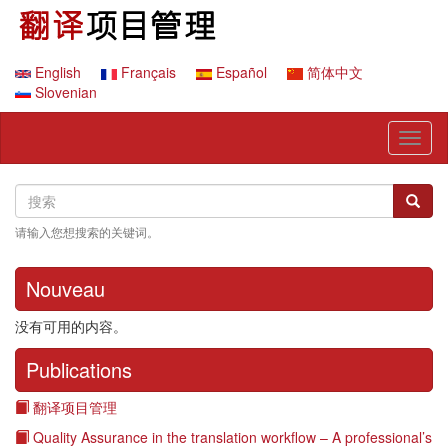
跳
转
到
主
English
Français
Español
简体中文
要
Slovenian
内
容
Toggl
naviga
Search
搜
搜索
索
请输入您想搜索的关键词。
Nouveau
没有可用的内容。
Publications
翻译项目管理
Quality Assurance in the translation workflow – A professional’s