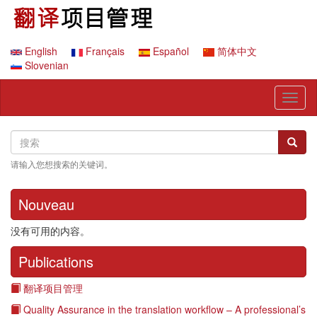
跳
转
到
主
English
Français
Español
简体中文
要
Slovenian
内
容
Toggl
naviga
Search
搜
搜索
索
请输入您想搜索的关键词。
Nouveau
没有可用的内容。
Publications
翻译项目管理
Quality Assurance in the translation workflow – A professional’s