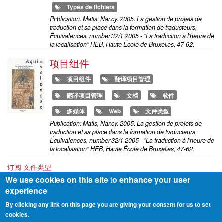
Types de fichiers
Publication: Matis, Nancy. 2005. La gestion de projets de
traduction et sa place dans la formation de traducteurs,
Équivalences, number 32/1 2005 - "La traduction à l'heure de
la localisation" HEB, Haute École de Bruxelles, 47-62.
项目组件
项目组件
翻译项目管理
翻译项目管理
文档
软件
多媒体
Web
文件类型
Publication: Matis, Nancy. 2005. La gestion de projets de
traduction et sa place dans la formation de traducteurs,
Équivalences, number 32/1 2005 - "La traduction à l'heure de
la localisation" HEB, Haute École de Bruxelles, 47-62.
订阅 文件类型
We use cookies on this site to enhance your user
experience
By clicking any link on this page you are giving your consent for us to set
cookies.
Footer
联络表
Privacy Policy
About me