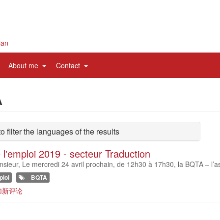
ian
expand
expand
About me
Contact
sub
sub
nav
nav
A
items
items
to filter the languages of the results
l'emploi 2019 - secteur Traduction
eur, Le mercredi 24 avril prochain, de 12h30 à 17h30, la BQTA – l’ass
ploi
BQTA
加新评论
se