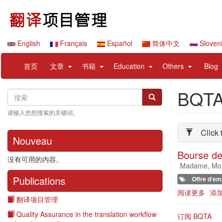
跳
转
到
主
English
Français
Español
简体中文
Sloven
要
Navigation
User
内
expand
expand
expand
expand
首页
文章
书籍
Education
Others
Blog
principale
account
容
sub
sub
sub
sub
menu
nav
nav
nav
nav
BQT
Search
搜
items
items
items
items
搜索
索
请输入您想搜索的关键词。
Click 
Nouveau
Bourse de 
没有可用的内容。
Madame, Monsi
Publications
Offre d'em
阅读更多
关
添
翻译项目管理
于
Bour
Quality Assurance in the translation workflow
订阅 BQTA
de