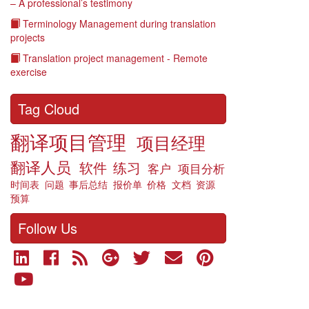
– A professional’s testimony
l'emp
Terminology Management during translation
2019
projects
-
secte
Translation project management - Remote
Tradu
exercise
Tag Cloud
翻译项目管理
项目经理
翻译人员
软件
练习
客户
项目分析
时间表
问题
事后总结
报价单
价格
文档
资源
预算
Follow Us