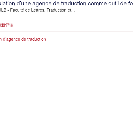
lation d’une agence de traduction comme outil de fo
ULB - Faculté de Lettres, Traduction et...
加新评论
er
 d’agence de traduction
ction