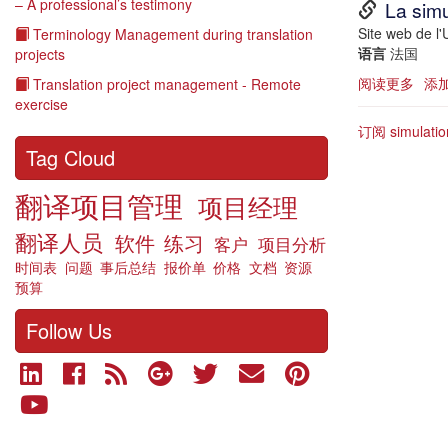
– A professional’s testimony
URL
La simu
Description
Site web de l'
Terminology Management during translation
语言
法国
projects
阅读更多
关
添
Translation project management - Remote
于
exercise
Mast
订阅 simulation
en
Tag Cloud
tradu
à
翻译项目管理
项目经理
l’ULB
翻译人员
软件
练习
客户
项目分析
时间表
问题
事后总结
报价单
价格
文档
资源
预算
Follow Us