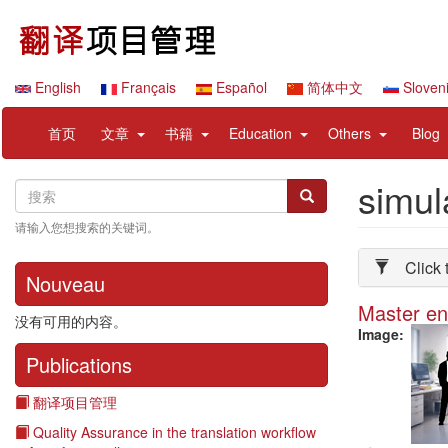
跳
转
到
主
English
Français
Español
简体中文
Sloven
要
Navigation
User
内
expand
expand
expand
expand
首页
文章
书籍
Education
Others
Blog
principale
account
容
sub
sub
sub
sub
menu
nav
nav
nav
nav
simul
Search
搜
items
items
items
items
搜索
索
请输入您想搜索的关键词。
Click 
Nouveau
Master en 
没有可用的内容。
Image
Publications
翻译项目管理
Quality Assurance in the translation workflow