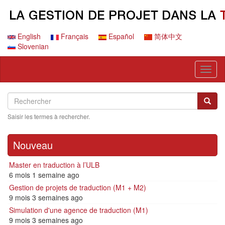
Aller
au
contenu
principal
English
Français
Español
简体中文
Slovenian
Toggl
naviga
Search
Rechercher
Reche
Saisir les termes à rechercher.
Nouveau
Master en traduction à l’ULB
6 mois 1 semaine ago
Gestion de projets de traduction (M1 + M2)
9 mois 3 semaines ago
Simulation d'une agence de traduction (M1)
9 mois 3 semaines ago