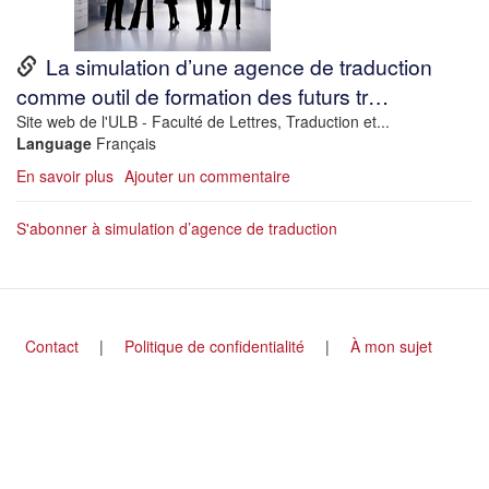
URL
La simulation d’une agence de traduction
comme outil de formation des futurs tr…
Description
Site web de l'ULB - Faculté de Lettres, Traduction et...
Language
Français
En savoir plus
sur
Ajouter un commentaire
Master
en
S'abonner à simulation d’agence de traduction
traduction
à
l’ULB
Footer
Contact
Politique de confidentialité
À mon sujet
menu