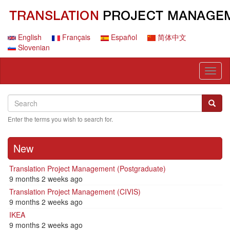
Skip
to
main
content
English
Français
Español
简体中文
Slovenian
Toggl
naviga
Search
Search
Searc
Enter the terms you wish to search for.
New
Translation Project Management (Postgraduate)
9 months 2 weeks ago
Translation Project Management (CIVIS)
9 months 2 weeks ago
IKEA
9 months 2 weeks ago