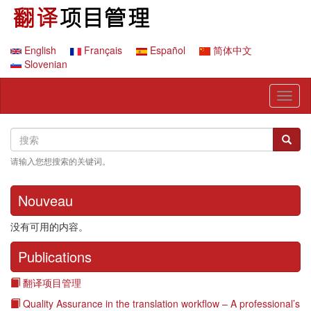
跳
转
到
主
English
Français
Español
简体中文
要
Slovenian
内
容
Toggl
naviga
Search
搜
搜索
索
请输入您想搜索的关键词。
Nouveau
没有可用的内容。
Publications
翻译项目管理
Quality Assurance in the translation workflow – A professional’s