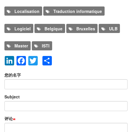
Program
Localisation
Traduction informatique
Logiciel
Belgique
Bruxelles
ULB
Master
ISTI
LinkedIn
Facebook
Twitter
Share
添加新评论
您的名字
Subject
评论