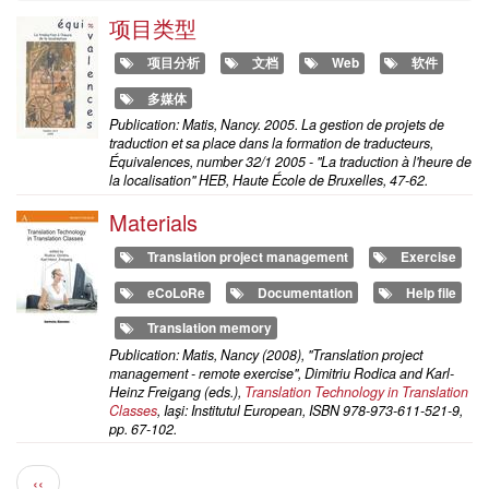
项目类型
项目分析
文档
Web
软件
多媒体
Publication: Matis, Nancy. 2005. La gestion de projets de
traduction et sa place dans la formation de traducteurs,
Équivalences, number 32/1 2005 - "La traduction à l'heure de
la localisation" HEB, Haute École de Bruxelles, 47-62.
Materials
Translation project management
Exercise
eCoLoRe
Documentation
Help file
Translation memory
Publication: Matis, Nancy (2008), "Translation project
management - remote exercise", Dimitriu Rodica and Karl-
Heinz Freigang (eds.),
Translation Technology in Translation
Classes
, Iaşi: Institutul European, ISBN 978-973-611-521-9,
pp. 67-102.
分
前
‹‹