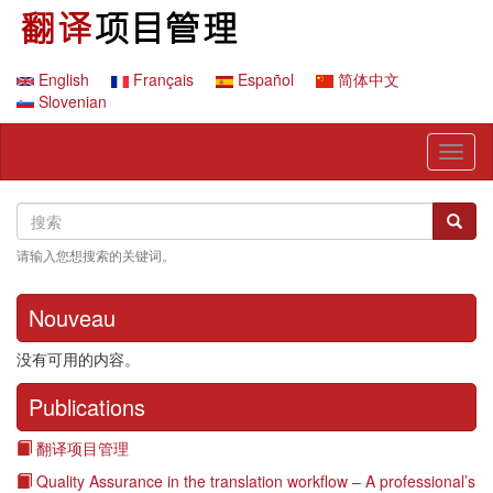
跳
转
到
主
English
Français
Español
简体中文
要
Slovenian
内
容
Toggl
naviga
Search
搜
搜索
索
请输入您想搜索的关键词。
Nouveau
没有可用的内容。
Publications
翻译项目管理
Quality Assurance in the translation workflow – A professional’s