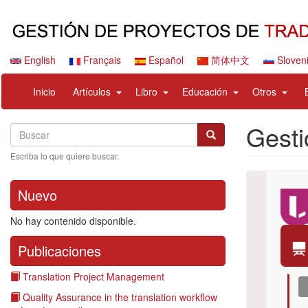
Pasar
al
contenido
principal
English
Français
Español
简体中文
Sloven
Navigation
User
expand
expand
expand
expan
Inicio
Artículos
Libro
Educación
Otros
principale
account
sub
sub
sub
sub
menu
nav
nav
nav
nav
Gesti
Search
Buscar
items
items
items
items
Buscar
Escriba lo que quiere buscar.
Nuevo
Logo
No hay contenido disponible.
Publicaciones
Translation Project Management
Quality Assurance in the translation workflow