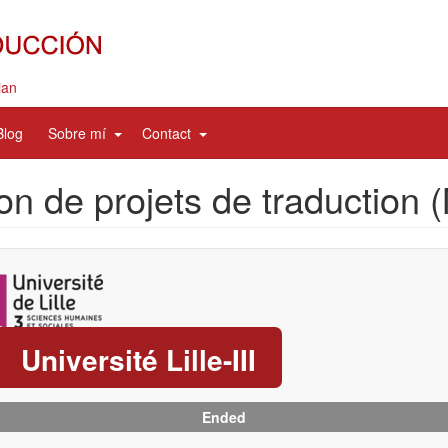
ian
d
expand
expand
Blog
Sobre mí
Contact
sub
sub
nav
nav
on de projets de traduction 
items
items
Université Lille-III
Ended