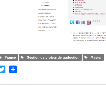
France
Gestion de projets de traduction
Master
kedIn
Facebook
Twitter
Share
evo comentario