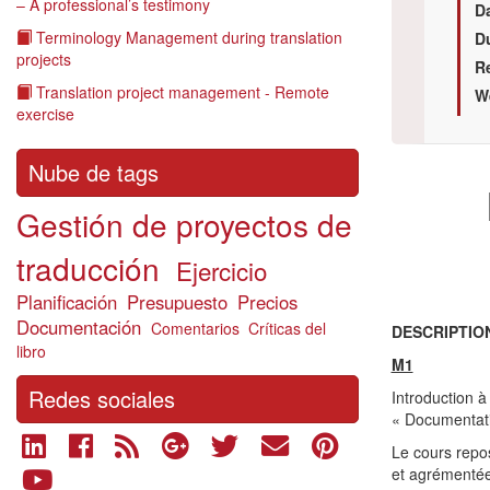
– A professional’s testimony
Da
Terminology Management during translation
D
projects
R
Translation project management - Remote
W
exercise
Nube de tags
Gestión de proyectos de
traducción
Ejercicio
Planificación
Presupuesto
Precios
Documentación
Comentarios
Críticas del
DESCRIPTIO
libro
M1
Redes sociales
Introduction à
« Documentati
Le cours repos
et agrémentée