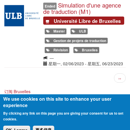
Simulation d'une agence
Illustration
formation
Ended
de traduction (M1)
Université Libre de Bruxelles
Master
ULB
Gestion de projets de traduction
Révision
Bruxelles
Langue
—
de
Date(s)
星期一, 02/06/2023
-
星期五, 06/23/2023
la
分
formation
下
››
页
一
页
订阅 Bruxelles
We use cookies on this site to enhance your user
experience
By clicking any link on this page you are giving your consent for us to set
cookies.
Footer
联络表
Privacy Policy
About me
menu