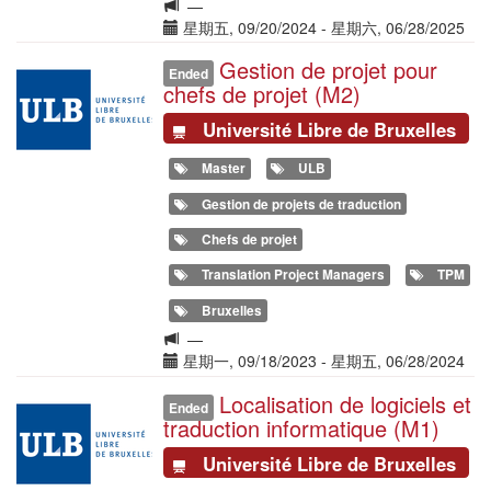
Langue
—
de
Date(s)
星期五, 09/20/2024
-
星期六, 06/28/2025
la
Gestion de projet pour
Illustration
formation
Ended
chefs de projet (M2)
Université Libre de Bruxelles
Master
ULB
Gestion de projets de traduction
Chefs de projet
Translation Project Managers
TPM
Bruxelles
Langue
—
de
Date(s)
星期一, 09/18/2023
-
星期五, 06/28/2024
la
Localisation de logiciels et
Illustration
formation
Ended
traduction informatique (M1)
Université Libre de Bruxelles