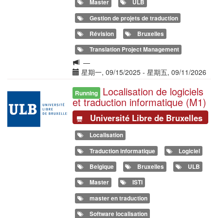
Master
ULB
Gestion de projets de traduction
Révision
Bruxelles
Translation Project Management
Langue
—
de
Date(s)
星期一, 09/15/2025
-
星期五, 09/11/2026
la
Localisation de logiciels
Illustration
formation
Running
et traduction informatique (M1)
Université Libre de Bruxelles
Localisation
Traduction informatique
Logiciel
Belgique
Bruxelles
ULB
Master
ISTI
master en traduction
Software localisation