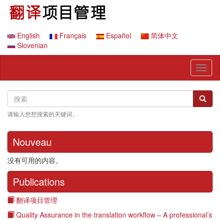
跳
转
到
主
English
Français
Español
简体中文
要
Slovenian
内
容
Toggl
naviga
Search
搜
搜索
索
请输入您想搜索的关键词。
Nouveau
没有可用的内容。
Publications
翻译项目管理
Quality Assurance in the translation workflow – A professional’s