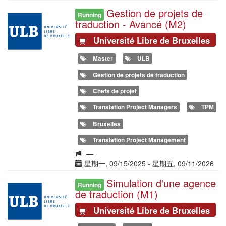
Gestion de projets de
Illustration
Running
traduction - Avancé (M2)
Université Libre de Bruxelles
Master
ULB
Gestion de projets de traduction
Chefs de projet
Translation Project Managers
TPM
Bruxelles
Translation Project Management
Langue
—
de
Date(s)
星期一, 09/15/2025
-
星期五, 09/11/2026
la
Simulation d'une agence
Illustration
formation
Running
de traduction (M1)
Université Libre de Bruxelles