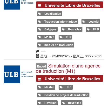
Université Libre de Bruxelles
Localisation
Traduction informatique
Logiciel
Belgique
Bruxelles
ULB
Master
ISTI
master en traduction
Langue
—
de
Date(s)
星期一, 02/03/2025
-
星期五, 06/27/2025
la
Simulation d'une agence
Illustration
formation
Ended
de traduction (M1)
Université Libre de Bruxelles
Master
ULB
Gestion de projets de traduction
Révision
Bruxelles