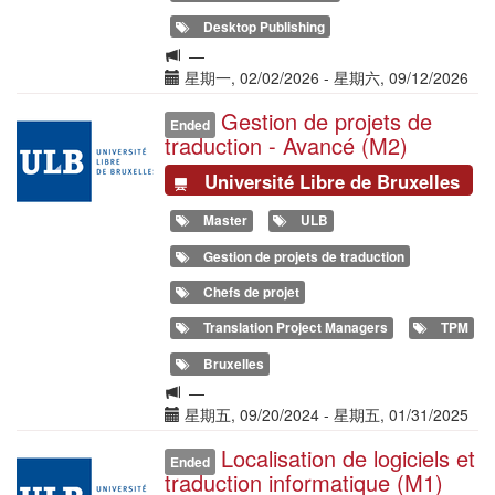
Desktop Publishing
Langue
—
de
Date(s)
星期一, 02/02/2026
-
星期六, 09/12/2026
la
Gestion de projets de
Illustration
formation
Ended
traduction - Avancé (M2)
Université Libre de Bruxelles
Master
ULB
Gestion de projets de traduction
Chefs de projet
Translation Project Managers
TPM
Bruxelles
Langue
—
de
Date(s)
星期五, 09/20/2024
-
星期五, 01/31/2025
la
Localisation de logiciels et
Illustration
formation
Ended
traduction informatique (M1)