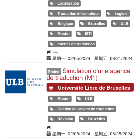
Localisation
Traduction informatique
Logiciel
Belgique
Bruxelles
ULB
Master
ISTI
master en traduction
Langue
—
de
Date(s)
星期一, 02/05/2024
-
星期五, 06/21/2024
la
Simulation d'une agence
Illustration
formation
Ended
de traduction (M1)
Université Libre de Bruxelles
Master
ULB
Gestion de projets de traduction
Révision
Bruxelles
Langue
—
de
Date(s)
星期一, 02/05/2024
-
星期五, 06/28/2024
la