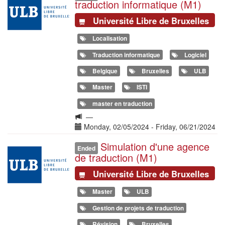
traduction informatique (M1)
Université Libre de Bruxelles
Localisation
Traduction informatique
Logiciel
Belgique
Bruxelles
ULB
Master
ISTI
master en traduction
Langue
—
de
Date(s)
Monday, 02/05/2024
-
Friday, 06/21/2024
la
Simulation d'une agence
Illustration
formation
Ended
de traduction (M1)
Université Libre de Bruxelles
Master
ULB
Gestion de projets de traduction
Révision
Bruxelles