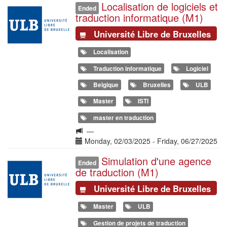
Localisation de logiciels et
Illustration
formation
Ended
traduction informatique (M1)
Université Libre de Bruxelles
Localisation
Traduction informatique
Logiciel
Belgique
Bruxelles
ULB
Master
ISTI
master en traduction
Langue
—
de
Date(s)
Monday, 02/03/2025
-
Friday, 06/27/2025
la
Simulation d'une agence
Illustration
formation
Ended
de traduction (M1)
Université Libre de Bruxelles
Master
ULB
Gestion de projets de traduction