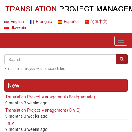
Skip
to
main
content
English
Français
Español
简体中文
Slovenian
Toggl
naviga
Search
Search
Searc
Enter the terms you wish to search for.
New
Translation Project Management (Postgraduate)
9 months 3 weeks ago
Translation Project Management (CIVIS)
9 months 3 weeks ago
IKEA
9 months 3 weeks ago