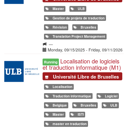
Master
ULB
Gestion de projets de traduction
Révision
Bruxelles
Translation Project Management
Langue
—
de
Date(s)
Monday, 09/15/2025
-
Friday, 09/11/2026
la
Localisation de logiciels
Illustration
formation
Running
et traduction informatique (M1)
Université Libre de Bruxelles
Localisation
Traduction informatique
Logiciel
Belgique
Bruxelles
ULB
Master
ISTI
master en traduction