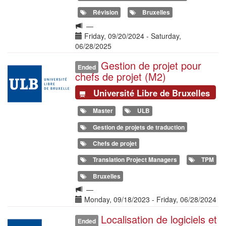
Révision
Bruxelles
Langue
—
de
Date(s)
Friday, 09/20/2024
-
Saturday,
la
06/28/2025
formation
Gestion de projet pour
Illustration
Ended
chefs de projet (M2)
Université Libre de Bruxelles
Master
ULB
Gestion de projets de traduction
Chefs de projet
Translation Project Managers
TPM
Bruxelles
Langue
—
de
Date(s)
Monday, 09/18/2023
-
Friday, 06/28/2024
la
Localisation de logiciels et
Illustration
formation
Ended