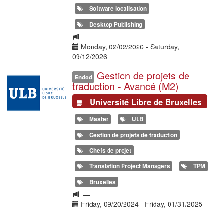
Software localisation
Desktop Publishing
Langue
—
de
Date(s)
Monday, 02/02/2026
-
Saturday,
la
09/12/2026
formation
Gestion de projets de
Illustration
Ended
traduction - Avancé (M2)
Université Libre de Bruxelles
Master
ULB
Gestion de projets de traduction
Chefs de projet
Translation Project Managers
TPM
Bruxelles
Langue
—
de
Date(s)
Friday, 09/20/2024
-
Friday, 01/31/2025
la