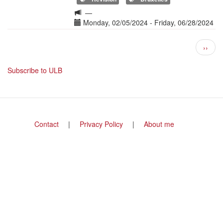
Langue
—
de
Date(s)
Monday, 02/05/2024
-
Friday, 06/28/2024
la
Pagination
formation
Next
››
page
Subscribe to ULB
Footer
Contact
Privacy Policy
About me
menu