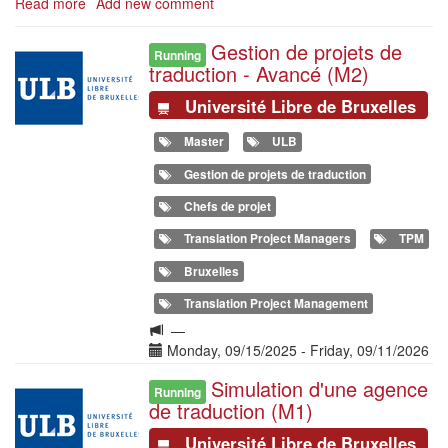
Read more
about
Add new comment
Master
en
Gestion de projets de
Illustration
Running
traduction
traduction - Avancé (M2)
à
l’ULB
Université Libre de Bruxelles
Master
ULB
Gestion de projets de traduction
Chefs de projet
Translation Project Managers
TPM
Bruxelles
Translation Project Management
Langue
—
de
Date(s)
Monday, 09/15/2025
-
Friday, 09/11/2026
la
Simulation d'une agence
Illustration
formation
Running
de traduction (M1)
Université Libre de Bruxelles