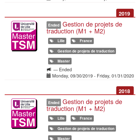
la
formation
2019
Gestion de projets de
Illustration
Ended
traduction (M1 + M2)
Lille
France
Gestion de projets de traduction
Master
Langue
—
Ended
de
Date(s)
Monday, 09/30/2019
-
Friday, 01/31/2020
la
formation
2018
Gestion de projets de
Illustration
Ended
traduction (M1 + M2)
Lille
France
Gestion de projets de traduction
Master