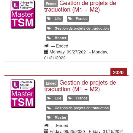
Gestion de projets de
Illustration
Ended
traduction (M1 + M2)
Lille
France
Gestion de projets de traduction
Master
Langue
—
Ended
de
Date(s)
Monday, 09/27/2021
-
Monday,
la
01/31/2022
formation
2020
Gestion de projets de
Illustration
Ended
traduction (M1 + M2)
Lille
France
Gestion de projets de traduction
Master
Langue
—
Ended
de
Date(s)
Friday, 09/25/2020
-
Friday, 01/15/2021