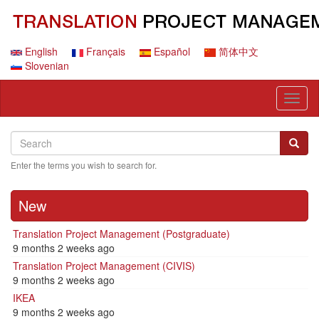
Skip
to
main
content
English
Français
Español
简体中文
Slovenian
Toggl
naviga
Search
Search
Searc
Enter the terms you wish to search for.
New
Translation Project Management (Postgraduate)
9 months 2 weeks ago
Translation Project Management (CIVIS)
9 months 2 weeks ago
IKEA
9 months 2 weeks ago