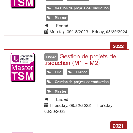
Gestion de projets de traduction
Master
Langue
—
Ended
de
Date(s)
Monday, 09/18/2023
-
Friday, 03/29/2024
la
formation
2022
Gestion de projets de
Illustration
Ended
traduction (M1 + M2)
Lille
France
Gestion de projets de traduction
Master
Langue
—
Ended
de
Date(s)
Thursday, 09/22/2022
-
Thursday,
la
03/30/2023
formation
2021