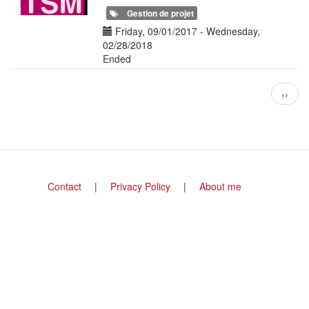
Gestion de projet
Date(s)
Friday, 09/01/2017
-
Wednesday,
02/28/2018
Ended
Pagination
Next
››
page
Footer
Contact
Privacy Policy
About me
menu