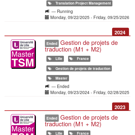
Translation Project Management
Langue
—
Running
de
Date(s)
Monday, 09/22/2025
-
Friday, 09/25/2026
la
formation
2024
Gestion de projets de
Illustration
Ended
traduction (M1 + M2)
Lille
France
Gestion de projets de traduction
Master
Langue
—
Ended
de
Date(s)
Monday, 09/23/2024
-
Friday, 02/28/2025
la
formation
2023
Gestion de projets de
Illustration
Ended
traduction (M1 + M2)
Lille
France