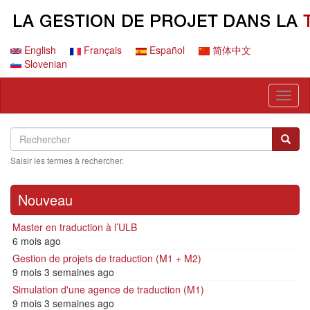
Aller
au
contenu
principal
English
Français
Español
简体中文
Slovenian
Toggl
naviga
Search
Rechercher
Reche
Saisir les termes à rechercher.
Nouveau
Master en traduction à l’ULB
6 mois ago
Gestion de projets de traduction (M1 + M2)
9 mois 3 semaines ago
Simulation d'une agence de traduction (M1)
9 mois 3 semaines ago