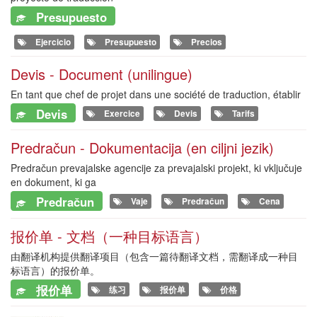
Presupuesto
Ejercicio
Presupuesto
Precios
Devis - Document (unilingue)
En tant que chef de projet dans une société de traduction, établir
Devis
Exercice
Devis
Tarifs
Predračun - Dokumentacija (en ciljni jezik)
Predračun prevajalske agencije za prevajalski projekt, ki vključuje
en dokument, ki ga
Predračun
Vaje
Predračun
Cena
报价单 - 文档（一种目标语言）
由翻译机构提供翻译项目（包含一篇待翻译文档，需翻译成一种目
标语言）的报价单。
报价单
练习
报价单
价格