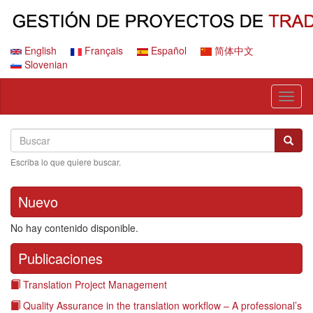
Pasar
al
contenido
principal
English
Français
Español
简体中文
Slovenian
Toggl
naviga
Search
Buscar
Busca
Escriba lo que quiere buscar.
Nuevo
No hay contenido disponible.
Publicaciones
Translation Project Management
Quality Assurance in the translation workflow – A professional’s