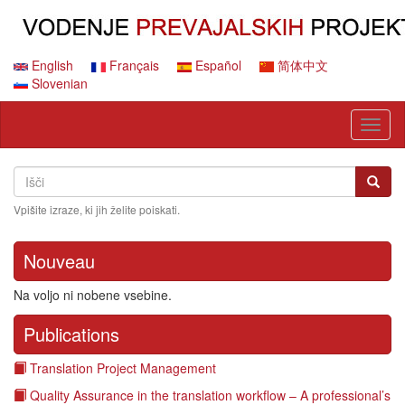
Skip
to
main
content
English
Français
Español
简体中文
Slovenian
Toggl
naviga
Search
Išči
Išči
Vpišite izraze, ki jih želite poiskati.
Nouveau
Na voljo ni nobene vsebine.
Publications
Translation Project Management
Quality Assurance in the translation workflow – A professional’s