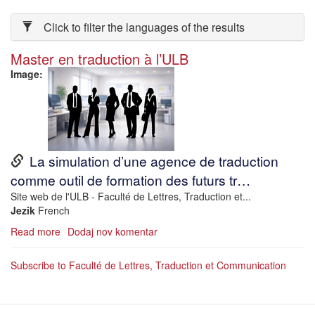
Click to filter the languages of the results
Master en traduction à l’ULB
Image
URL
La simulation d’une agence de traduction
comme outil de formation des futurs tr…
Description
Site web de l'ULB - Faculté de Lettres, Traduction et...
Jezik
French
Read more
about
Dodaj nov komentar
Master
en
Subscribe to Faculté de Lettres, Traduction et Communication
traduction
à
l’ULB