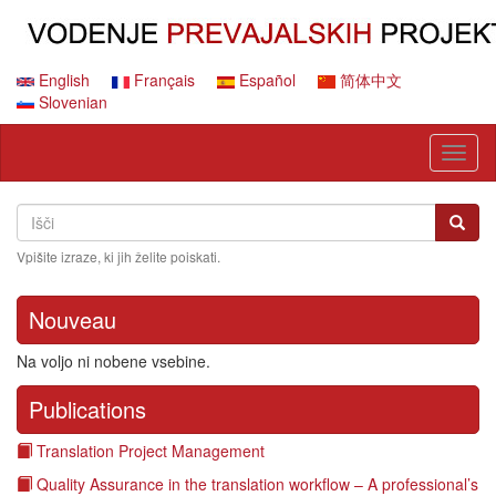
Skip
to
main
content
English
Français
Español
简体中文
Slovenian
Toggl
naviga
Search
Išči
Išči
Vpišite izraze, ki jih želite poiskati.
Nouveau
Na voljo ni nobene vsebine.
Publications
Translation Project Management
Quality Assurance in the translation workflow – A professional’s