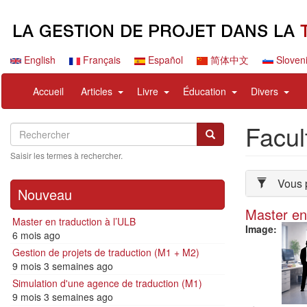
Aller
au
contenu
principal
English
Français
Español
简体中文
Sloven
Navigation
User
expand
expand
expand
expa
Accueil
Articles
Livre
Éducation
Divers
principale
account
sub
sub
sub
sub
menu
nav
nav
nav
nav
Facul
Search
Rechercher
items
items
items
items
Rechercher
Saisir les termes à rechercher.
Vous p
Nouveau
Master en 
Master en traduction à l’ULB
Image
6 mois ago
Gestion de projets de traduction (M1 + M2)
9 mois 3 semaines ago
Simulation d'une agence de traduction (M1)
9 mois 3 semaines ago