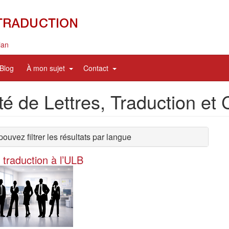
ian
nd
expand
expand
Blog
À mon sujet
Contact
sub
sub
nav
nav
té de Lettres, Traduction e
items
items
ouvez filtrer les résultats par langue
traduction à l’ULB