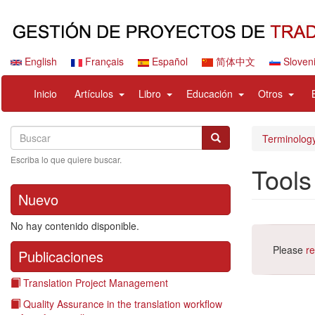
Pasar
al
contenido
principal
English
Français
Español
简体中文
Sloven
Navigation
User
expand
expand
expand
expan
Inicio
Artículos
Libro
Educación
Otros
principale
account
sub
sub
sub
sub
menu
nav
nav
nav
nav
Search
Buscar
items
items
items
items
Buscar
Terminology
Escriba lo que quiere buscar.
Tools
Nuevo
No hay contenido disponible.
Please
re
Publicaciones
Translation Project Management
Quality Assurance in the translation workflow