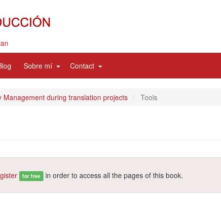
ian
d
expand
expand
Blog
Sobre mí
Contact
sub
sub
nav
nav
items
items
 Management during translation projects
Tools
gister
in order to access all the pages of this book.
for free