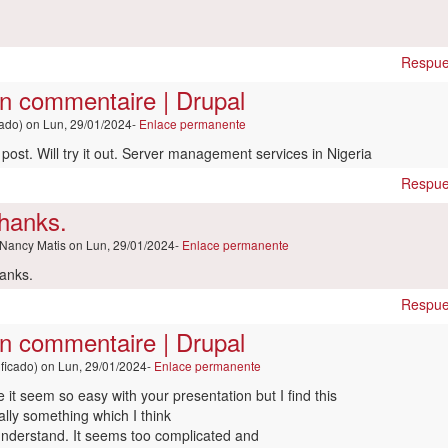
Respue
un commentaire | Drupal
cado)
on Lun, 29/01/2024-
Enlace permanente
 post. Will try it out. Server management services in Nigeria
Respue
hanks.
Nancy Matis
on Lun, 29/01/2024-
Enlace permanente
anks.
spuesta
Respue
un commentaire | Drupal
outer
ificado)
on Lun, 29/01/2024-
Enlace permanente
mmentaire
 it seem so easy with your presentation but I find this
upal
ally something which I think
r
understand. It seems too complicated and