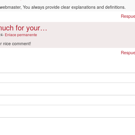
ebmaster, You always provide clear explanations and definitions.
Respue
much for your…
24-
Enlace permanente
ur nice comment!
Respue