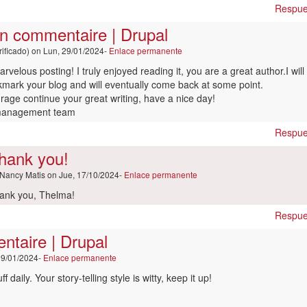
spuesta
Respue
un commentaire | Drupal
outer
ificado)
on Lun, 29/01/2024-
Enlace permanente
mmentaire
rvelous posting! I truly enjoyed reading it, you are a great author.I will
upal
kmark your blog and will eventually come back at some point.
r
rage continue your great writing, have a nice day!
mee
 management team
o
Respue
ificado)
hank you!
Nancy Matis
on Jue, 17/10/2024-
Enlace permanente
ank you, Thelma!
spuesta
Respue
ntaire | Drupal
outer
29/01/2024-
Enlace permanente
mmentaire
f daily. Your story-telling style is witty, keep it up!
upal
r