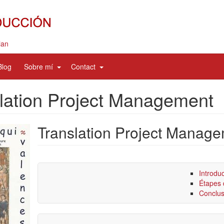
ian
d
expand
expand
Blog
Sobre mí
Contact
sub
sub
nav
nav
lation Project Management
items
items
Translation Project Manag
Introduc
Étapes d
Conclus