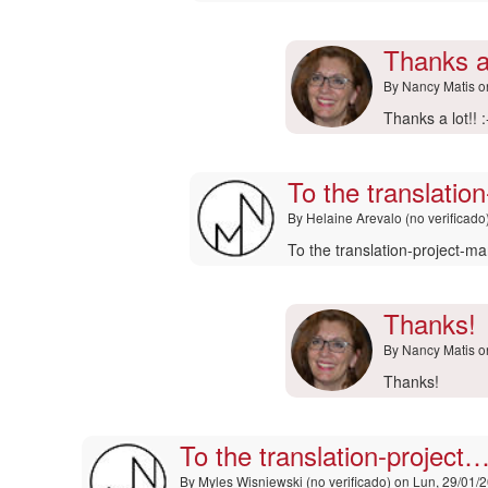
Th
Hi
(n
admin
Thanks a 
ver
por
marcoo
By
Nancy Matis
o
(no
En
Thanks a lot!! :
verificado)
respuesta
a
To the translatio
Ajouter
un
By
Helaine Arevalo (no verificado
commentaire
|
En
To the translation-project-m
Drupal
respuesta
por
a
Robin
Hi
Thanks!
(no
admin
By
Nancy Matis
o
verificado)
por
marcoo
En
Thanks!
(no
respuesta
verificado)
a
To the translation-project
To
the
By
Myles Wisniewski (no verificado)
on Lun, 29/01/