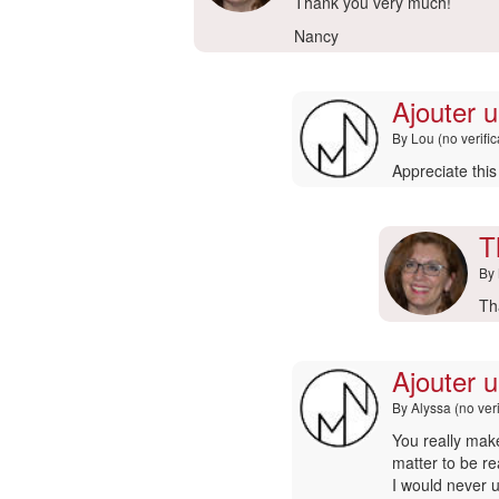
En
Thank you very much!
respuesta
Nancy
a
Hi
admin
Ajouter 
por
marcoo
By
Lou (no verifi
(no
En
Appreciate this
verificado)
respuesta
a
:-)
T
por
By
Nancy
Matis
En
Th
re
a
Ajouter 
Aj
un
By
Alyssa (no ver
co
|
En
You really make
Dr
respuesta
matter to be re
po
a
I would never 