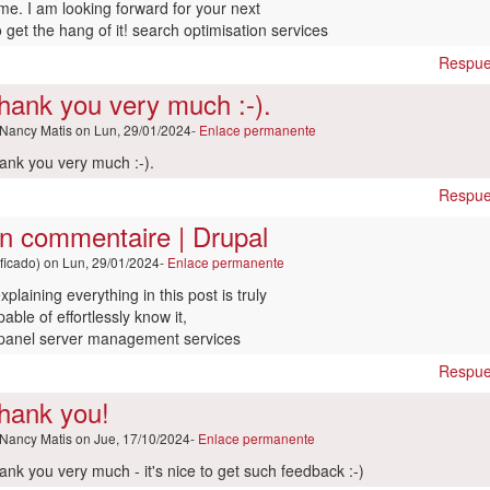
u
me. I am looking forward for your next
o
 to get the hang of it! search optimisation services
ificado)
Respue
hank you very much :-).
Nancy Matis
on Lun, 29/01/2024-
Enlace permanente
ank you very much :-).
spuesta
Respue
un commentaire | Drupal
outer
ficado)
on Lun, 29/01/2024-
Enlace permanente
mmentaire
plaining everything in this post is truly
upal
able of effortlessly know it,
r
cpanel server management services
yssa
Respue
o
ificado)
hank you!
Nancy Matis
on Jue, 17/10/2024-
Enlace permanente
ank you very much - it's nice to get such feedback :-)