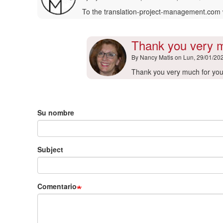
translation-
project…
To the translation-project-management.com w
por
Helaine
Arevalo
Thank you very 
(no
By
Nancy Matis
on Lun, 29/01/20
verificado)
En
Thank you very much for yo
respuesta
a
Añadir nuevo comentario
To
the
Su nombre
translation-
project…
por
Subject
Myles
Wisniewski
(no
verificado)
Comentario