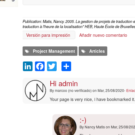
Publication: Matis, Nancy. 2005. La gestion de projets de traduction
traduction à l'heure de la localisation" HEB, Haute École de Bruxelles
Versión para impresión
Añadir nuevo comentario
Project Management
Articles
LinkedIn
Facebook
Twitter
Share
Comment
Hi admin
By
marcoo (no verificado)
on Mar, 25/08/2020-
Enla
Your page is very nice, i have bookmarked it
:-)
By
Nancy Matis
on Mar, 25/08/20