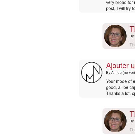
Lo
:-)
very broad for 
(n
por
post, I will try
ver
Nancy
Matis
T
By
En
Th
re
a
Ajouter 
Aj
un
By
Aimee (no veri
co
|
En
Your mode of ex
Dr
respuesta
good, all be cap
po
a
Thanks a lot. 
Al
:-)
(n
por
ver
Nancy
T
Matis
By
En
Th