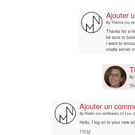
re
a
Ajouter 
Aj
un
By
Thelma (no ver
co
|
En
Thanks for a ma
Dr
respuesta
be sure to boo
po
a
I want to encou
Ai
:-)
onsite server
(n
por
ver
Nancy
Matis
T
By
En
Th
re
a
Ajouter un comme
Aj
un
By
Robin (no verificado)
on Lun, 
co
|
En
Hello, I log on to your new stuf
Dr
respuesta
1인샵
po
a