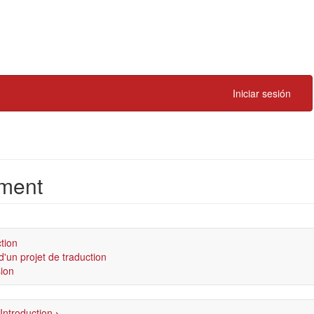
Iniciar sesión
ement
tion
'un projet de traduction
ion
Introduction
›