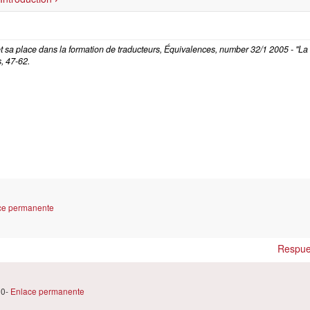
 et sa place dans la formation de traducteurs, Équivalences, number 32/1 2005 - "La
, 47-62.
ce permanente
.
Respue
20-
Enlace permanente