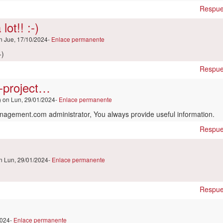
elma
Respue
o
lot!! :-)
ificado)
n Jue, 17/10/2024-
Enlace permanente
-)
Respue
n-project…
)
on Lun, 29/01/2024-
Enlace permanente
anagement.com administrator, You always provide useful information.
Respue
n Lun, 29/01/2024-
Enlace permanente
Respue
…
2024-
Enlace permanente