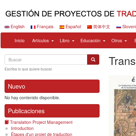
Pasar
al
contenido
principal
English
Français
Español
简体中文
Sloven
Navigation
User
expand
expand
expand
expan
Inicio
Artículos
Libro
Educación
Otros
principale
account
sub
sub
sub
sub
menu
nav
nav
nav
nav
Trans
Search
Buscar
items
items
items
items
Buscar
Escriba lo que quiere buscar.
Nuevo
No hay contenido disponible.
Publicaciones
Translation Project Management
Introduction
Étapes d'un projet de traduction