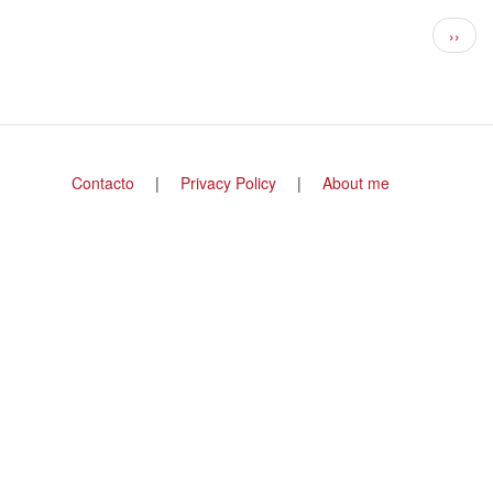
la
Paginación
formation
Siguie
››
págin
Footer
Contacto
Privacy Policy
About me
menu