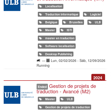
Localisation
Traduction informatique
Logiciel
Belgique
Bruxelles
ULB
Master
ISTI
master en traduction
Software localisation
Desktop Publishing
Langue
Date(s)
—
Lun, 02/02/2026
-
Sáb, 12/09/2026
de
Running
la
formation
2024
Gestion de projets de
Illustration
Ended
traduction - Avancé (M2)
Master
ULB
Gestion de projets de traduction