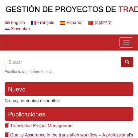
Pasar
al
contenido
principal
English
Français
Español
简体中文
Slovenian
Toggl
naviga
Search
Buscar
Busca
Escriba lo que quiere buscar.
Nuevo
No hay contenido disponible.
Publicaciones
Translation Project Management
Quality Assurance in the translation workflow – A professional’s