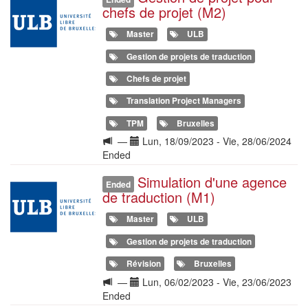
chefs de projet (M2)
Master
ULB
Gestion de projets de traduction
Chefs de projet
Translation Project Managers
TPM
Bruxelles
Langue
Date(s)
—
Lun, 18/09/2023
-
Vie, 28/06/2024
de
Ended
la
Simulation d'une agence
Illustration
formation
Ended
de traduction (M1)
Master
ULB
Gestion de projets de traduction
Révision
Bruxelles
Langue
Date(s)
—
Lun, 06/02/2023
-
Vie, 23/06/2023
de
Ended