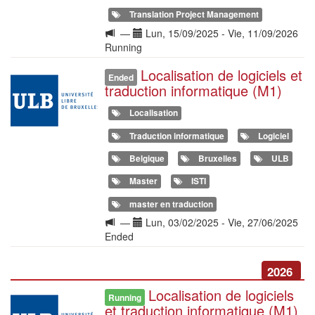
Translation Project Management
Langue
Date(s)
—
Lun, 15/09/2025
-
Vie, 11/09/2026
de
Running
la
Localisation de logiciels et
Illustration
formation
Ended
traduction informatique (M1)
Localisation
Traduction informatique
Logiciel
Belgique
Bruxelles
ULB
Master
ISTI
master en traduction
Langue
Date(s)
—
Lun, 03/02/2025
-
Vie, 27/06/2025
de
Ended
la
formation
2026
Localisation de logiciels
Illustration
Running
et traduction informatique (M1)