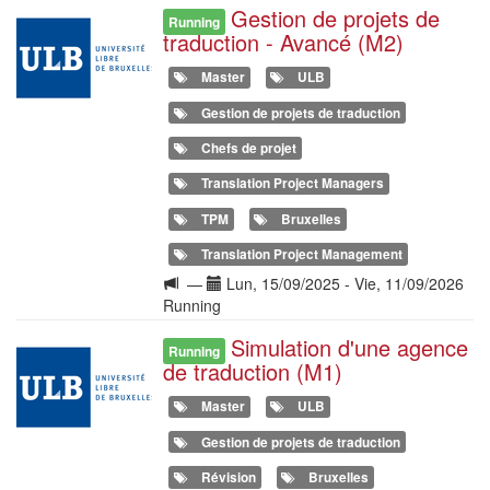
Gestion de projets de
Illustration
Running
traduction - Avancé (M2)
Master
ULB
Gestion de projets de traduction
Chefs de projet
Translation Project Managers
TPM
Bruxelles
Translation Project Management
Langue
Date(s)
—
Lun, 15/09/2025
-
Vie, 11/09/2026
de
Running
la
Simulation d'une agence
Illustration
formation
Running
de traduction (M1)
Master
ULB
Gestion de projets de traduction
Révision
Bruxelles