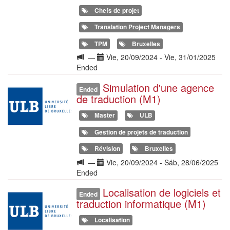
Chefs de projet
Translation Project Managers
TPM
Bruxelles
Langue
Date(s)
—
Vie, 20/09/2024
-
Vie, 31/01/2025
de
Ended
la
Simulation d'une agence
Illustration
formation
Ended
de traduction (M1)
Master
ULB
Gestion de projets de traduction
Révision
Bruxelles
Langue
Date(s)
—
Vie, 20/09/2024
-
Sáb, 28/06/2025
de
Ended
la
Localisation de logiciels et
Illustration
formation
Ended
traduction informatique (M1)
Localisation