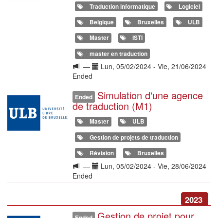
Traduction informatique
Logiciel
Belgique
Bruxelles
ULB
Master
ISTI
master en traduction
Langue
Date(s)
—
Lun, 05/02/2024
-
Vie, 21/06/2024
de
Ended
la
Simulation d'une agence
Illustration
formation
Ended
de traduction (M1)
Master
ULB
Gestion de projets de traduction
Révision
Bruxelles
Langue
Date(s)
—
Lun, 05/02/2024
-
Vie, 28/06/2024
de
Ended
la
formation
2023
Gestion de projet pour
Illustration
Ended