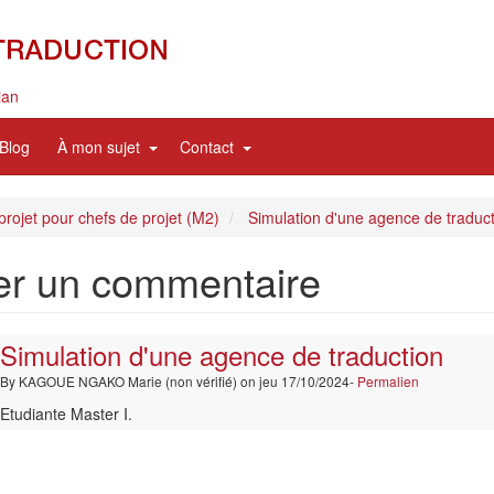
ian
nd
expand
expand
Blog
À mon sujet
Contact
sub
sub
nav
nav
items
items
projet pour chefs de projet (M2)
Simulation d'une agence de traduct
er un commentaire
Simulation d'une agence de traduction
By
KAGOUE NGAKO Marie (non vérifié)
on jeu 17/10/2024-
Permalien
Etudiante Master I.