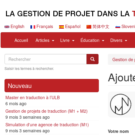
Aller
au
contenu
principal
English
Français
Español
简体中文
Sloven
Navigation
User
expand
expand
expand
expa
Accueil
Articles
Livre
Éducation
Divers
principale
account
sub
sub
sub
sub
menu
nav
nav
nav
nav
Search
Rechercher
items
items
items
items
Rechercher
Gestion de 
Saisir les termes à rechercher.
Ajout
Nouveau
Master en traduction à l’ULB
6 mois ago
Gestion de projets de traduction (M1 + M2)
9 mois 3 semaines ago
Simulation d'une agence de traduction (M1)
9 mois 3 semaines ago
Votre nom