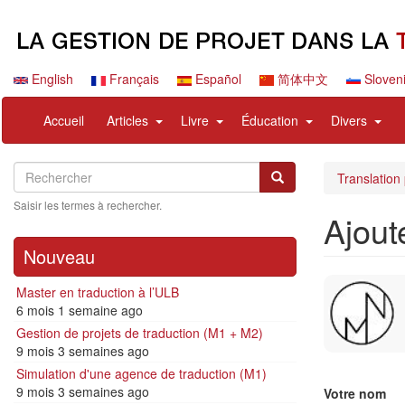
Aller
au
contenu
principal
English
Français
Español
简体中文
Sloven
Navigation
User
expand
expand
expand
expa
Accueil
Articles
Livre
Éducation
Divers
principale
account
sub
sub
sub
sub
menu
nav
nav
nav
nav
Search
Rechercher
items
items
items
items
Rechercher
Translation
Saisir les termes à rechercher.
Ajout
Nouveau
Master en traduction à l’ULB
6 mois 1 semaine ago
Gestion de projets de traduction (M1 + M2)
9 mois 3 semaines ago
Simulation d'une agence de traduction (M1)
9 mois 3 semaines ago
Votre nom