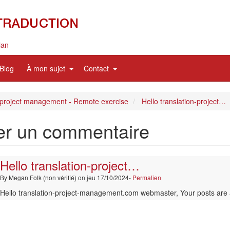
ian
nd
expand
expand
Blog
À mon sujet
Contact
sub
sub
nav
nav
items
items
 project management - Remote exercise
Hello translation-project…
er un commentaire
Hello translation-project…
By
Megan Folk (non vérifié)
on jeu 17/10/2024-
Permalien
Hello translation-project-management.com webmaster, Your posts are 