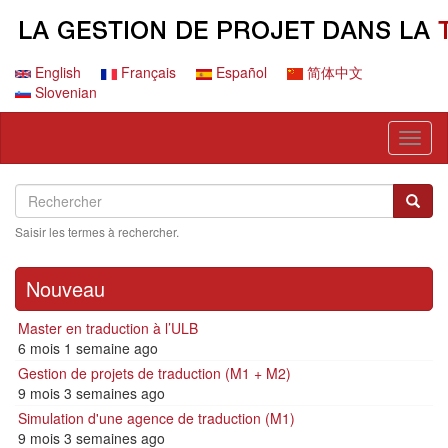
Aller
au
contenu
principal
English
Français
Español
简体中文
Slovenian
Toggl
naviga
Search
Rechercher
Reche
Saisir les termes à rechercher.
Nouveau
Master en traduction à l’ULB
6 mois 1 semaine ago
Gestion de projets de traduction (M1 + M2)
9 mois 3 semaines ago
Simulation d'une agence de traduction (M1)
9 mois 3 semaines ago