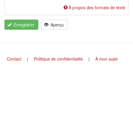
À propos des formats de texte
Enregistrer
Aperçu
Footer
Contact
Politique de confidentialité
À mon sujet
menu