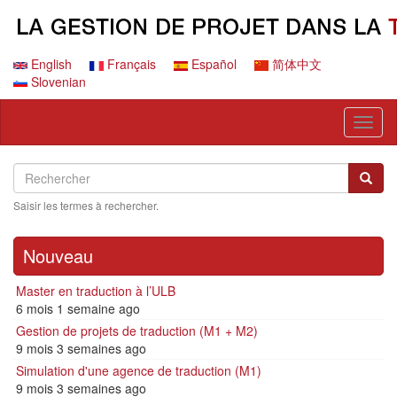
Aller
au
contenu
principal
English
Français
Español
简体中文
Slovenian
Toggl
naviga
Search
Rechercher
Reche
Saisir les termes à rechercher.
Nouveau
Master en traduction à l’ULB
6 mois 1 semaine ago
Gestion de projets de traduction (M1 + M2)
9 mois 3 semaines ago
Simulation d'une agence de traduction (M1)
9 mois 3 semaines ago