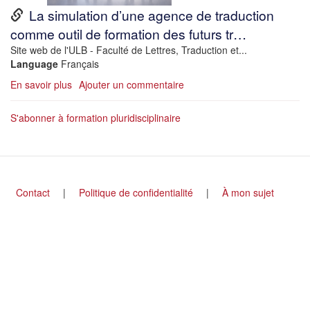
URL
La simulation d’une agence de traduction
comme outil de formation des futurs tr…
Description
Site web de l'ULB - Faculté de Lettres, Traduction et...
Language
Français
En savoir plus
sur
Ajouter un commentaire
Master
en
S'abonner à formation pluridisciplinaire
traduction
à
l’ULB
Footer
Contact
Politique de confidentialité
À mon sujet
menu