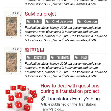
la localisation" HEB, Haute École de Bruxelles, 47-62.
Suivi du projet
Suivi
Chef de projet
Question
Publication: Matis, Nancy. 2005. La gestion de projets de
traduction et sa place dans la formation de traducteurs,
Équivalences, number 32/1 2005 - "La traduction à l'heure de
la localisation" HEB, Haute École de Bruxelles, 47-62.
监控项目
监控项目
项目经理
问题
Publication: Matis, Nancy. 2005. La gestion de projets de
traduction et sa place dans la formation de traducteurs,
Équivalences, number 32/1 2005 - "La traduction à l'heure de
la localisation" HEB, Haute École de Bruxelles, 47-62.
How to deal with questions
during a translation project
Link
Translators Family's blog
to
Subtitle
Article published on the Translators
Family's blog...