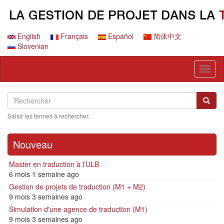
Aller
au
contenu
principal
English
Français
Español
简体中文
Slovenian
Toggl
naviga
Search
Rechercher
Reche
Saisir les termes à rechercher.
Nouveau
Master en traduction à l’ULB
6 mois 1 semaine ago
Gestion de projets de traduction (M1 + M2)
9 mois 3 semaines ago
Simulation d'une agence de traduction (M1)
9 mois 3 semaines ago