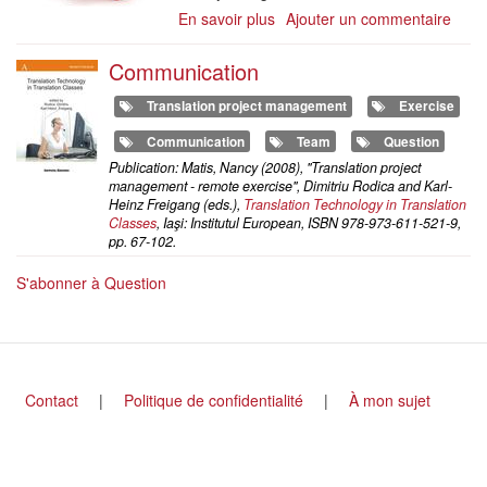
the
En savoir plus
sur
Ajouter un commentaire
article
How
to
Communication
deal
with
Translation project management
Exercise
questions
Communication
Team
Question
during
Publication: Matis, Nancy (2008), "Translation project
a
management - remote exercise", Dimitriu Rodica and Karl-
translation
Heinz Freigang (eds.),
Translation Technology in Translation
project
Classes
, Iaşi: Institutul European, ISBN 978-973-611-521-9,
pp. 67-102.
S'abonner à Question
Footer
Contact
Politique de confidentialité
À mon sujet
menu