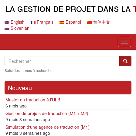
Aller
au
contenu
principal
English
Français
Español
简体中文
Slovenian
Toggl
naviga
Search
Rechercher
Reche
Saisir les termes à rechercher.
Nouveau
Master en traduction à l’ULB
6 mois ago
Gestion de projets de traduction (M1 + M2)
9 mois 3 semaines ago
Simulation d'une agence de traduction (M1)
9 mois 3 semaines ago