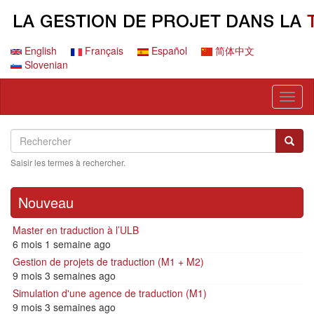
Aller
au
contenu
principal
English
Français
Español
简体中文
Slovenian
Toggl
naviga
Search
Rechercher
Reche
Saisir les termes à rechercher.
Nouveau
Master en traduction à l’ULB
6 mois 1 semaine ago
Gestion de projets de traduction (M1 + M2)
9 mois 3 semaines ago
Simulation d'une agence de traduction (M1)
9 mois 3 semaines ago