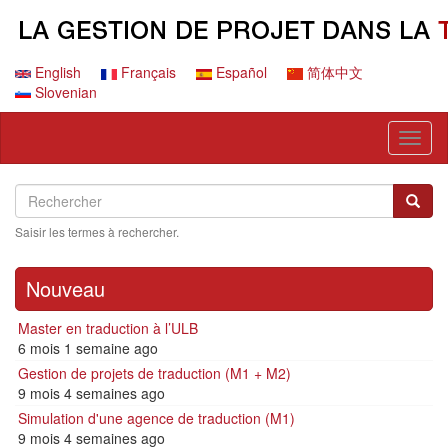
Aller
au
contenu
principal
English
Français
Español
简体中文
Slovenian
Toggl
naviga
Search
Rechercher
Reche
Saisir les termes à rechercher.
Nouveau
Master en traduction à l’ULB
6 mois 1 semaine ago
Gestion de projets de traduction (M1 + M2)
9 mois 4 semaines ago
Simulation d'une agence de traduction (M1)
9 mois 4 semaines ago