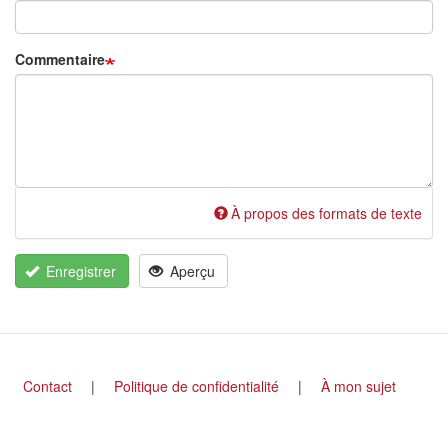
Commentaire
À propos des formats de texte
Enregistrer
Aperçu
Footer
Contact
Politique de confidentialité
À mon sujet
menu