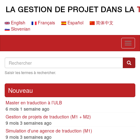
Aller
au
contenu
principal
English
Français
Español
简体中文
Slovenian
Toggl
naviga
Search
Rechercher
Reche
Saisir les termes à rechercher.
Nouveau
Master en traduction à l’ULB
6 mois 1 semaine ago
Gestion de projets de traduction (M1 + M2)
9 mois 3 semaines ago
Simulation d'une agence de traduction (M1)
9 mois 3 semaines ago