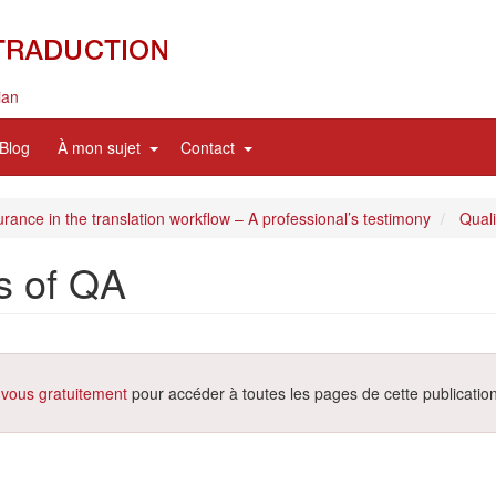
ian
nd
expand
expand
Blog
À mon sujet
Contact
sub
sub
nav
nav
items
items
rance in the translation workflow – A professional’s testimony
Quali
s of QA
-vous gratuitement
pour accéder à toutes les pages de cette publication