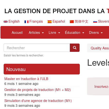
Aller
au
contenu
principal
English
Français
Español
简体中文
Sloven
Navigation
User
expand
expand
expand
expa
Accueil
Articles
Livre
Éducation
Divers
principale
account
sub
sub
sub
sub
menu
nav
nav
nav
nav
Search
Rechercher
items
items
items
items
Rechercher
Quality Assu
Saisir les termes à rechercher.
Level
Nouveau
Master en traduction à l’ULB
6 mois 1 semaine ago
Inscrivez
Gestion de projets de traduction (M1 + M2)
9 mois 3 semaines ago
Simulation d'une agence de traduction (M1)
9 mois 3 semaines ago