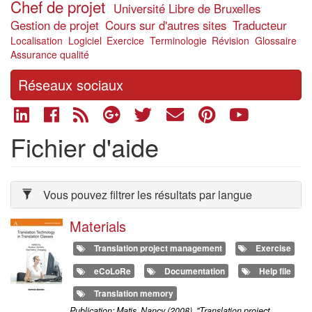
Chef de projet
Université Libre de Bruxelles
Gestion de projet
Cours sur d'autres sites
Traducteur
Localisation
Logiciel
Exercice
Terminologie
Révision
Glossaire
Assurance qualité
Réseaux sociaux
Fichier d'aide
Vous pouvez filtrer les résultats par langue
Materials
Translation project management
Exercise
eCoLoRe
Documentation
Help file
Translation memory
Publication: Matis, Nancy (2008), "Translation project