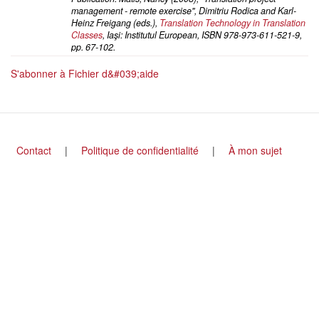
management - remote exercise", Dimitriu Rodica and Karl-
Heinz Freigang (eds.),
Translation Technology in Translation
Classes
, Iaşi: Institutul European, ISBN 978-973-611-521-9,
pp. 67-102.
S'abonner à Fichier d&#039;aide
Footer
Contact
Politique de confidentialité
À mon sujet
menu