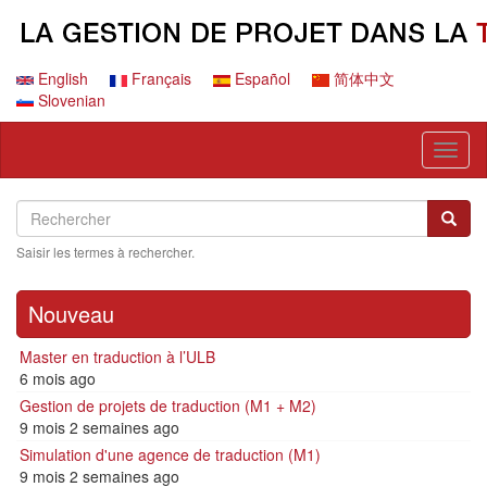
Aller
au
contenu
principal
English
Français
Español
简体中文
Slovenian
Toggl
naviga
Search
Rechercher
Reche
Saisir les termes à rechercher.
Nouveau
Master en traduction à l’ULB
6 mois ago
Gestion de projets de traduction (M1 + M2)
9 mois 2 semaines ago
Simulation d'une agence de traduction (M1)
9 mois 2 semaines ago