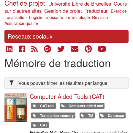
Chef de projet
Université Libre de Bruxelles
Cours
sur d'autres sites
Gestion de projet
Traducteur
Exercice
Localisation
Logiciel
Glossaire
Terminologie
Révision
Assurance qualité
Réseaux sociaux
Mémoire de traduction
Vous pouvez filtrer les résultats par langue
Computer-Aided Tools (CAT)
CAT tool
Computer-aided tool
Translation memory
TM
Database
CAT
Publication: Matis, Nancy. "Terminology management during