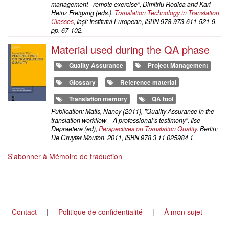
management - remote exercise", Dimitriu Rodica and Karl-
Heinz Freigang (eds.),
Translation Technology in Translation
Classes
, Iaşi: Institutul European, ISBN 978-973-611-521-9,
pp. 67-102.
Material used during the QA phase
Quality Assurance
Project Management
Glossary
Reference material
Translation memory
QA tool
Publication: Matis, Nancy (2011), "Quality Assurance in the
translation workflow – A professional’s testimony". Ilse
Depraetere (ed),
Perspectives on Translation Quality
. Berlin:
De Gruyter Mouton, 2011, ISBN 978 3 11 025984 1.
S'abonner à Mémoire de traduction
Footer
Contact
Politique de confidentialité
À mon sujet
menu