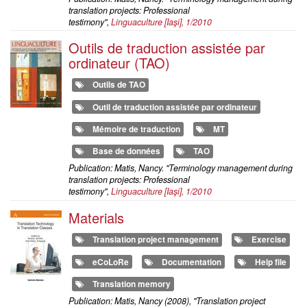
translation projects: Professional
testimony",
Linguaculture
[Iaşi], 1/2010
Outils de traduction assistée par
ordinateur (TAO)
Outils de TAO
Outil de traduction assistée par ordinateur
Mémoire de traduction
MT
Base de données
TAO
Publication: Matis, Nancy. "Terminology management during
translation projects: Professional
testimony",
Linguaculture
[Iaşi], 1/2010
Materials
Translation project management
Exercise
eCoLoRe
Documentation
Help file
Translation memory
Publication: Matis, Nancy (2008), "Translation project