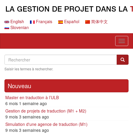
Aller
au
contenu
principal
English
Français
Español
简体中文
Slovenian
Toggl
naviga
Search
Rechercher
Reche
Saisir les termes à rechercher.
Nouveau
Master en traduction à l’ULB
6 mois 1 semaine ago
Gestion de projets de traduction (M1 + M2)
9 mois 3 semaines ago
Simulation d'une agence de traduction (M1)
9 mois 3 semaines ago