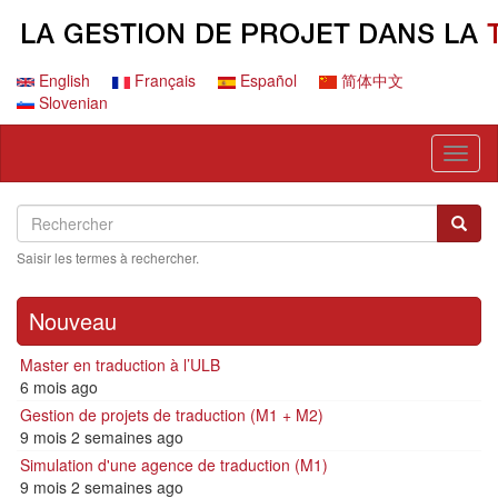
Aller
au
contenu
principal
English
Français
Español
简体中文
Slovenian
Toggl
naviga
Search
Rechercher
Reche
Saisir les termes à rechercher.
Nouveau
Master en traduction à l’ULB
6 mois ago
Gestion de projets de traduction (M1 + M2)
9 mois 2 semaines ago
Simulation d'une agence de traduction (M1)
9 mois 2 semaines ago