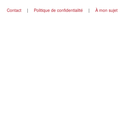
Footer
Contact
Politique de confidentialité
À mon sujet
menu