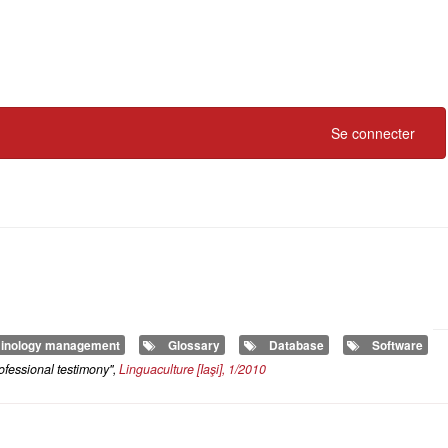
Se connecter
inology management
Glossary
Database
Software
ofessional testimony",
Linguaculture
[Iaşi], 1/2010