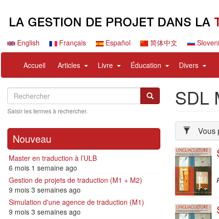
Aller
au
contenu
principal
English
Français
Español
简体中文
Sloven
Navigation
User
expand
expand
expand
expa
Accueil
Articles
Livre
Éducation
Divers
principale
account
sub
sub
sub
sub
menu
nav
nav
nav
nav
SDL M
Search
Rechercher
items
items
items
items
Rechercher
Saisir les termes à rechercher.
Vous p
Nouveau
Master en traduction à l’ULB
6 mois 1 semaine ago
Gestion de projets de traduction (M1 + M2)
P
9 mois 3 semaines ago
Simulation d'une agence de traduction (M1)
9 mois 3 semaines ago