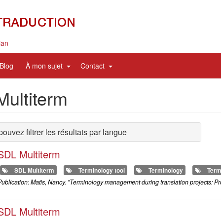
ian
nd
expand
expand
Blog
À mon sujet
Contact
sub
sub
nav
nav
ultiterm
items
items
ouvez filtrer les résultats par langue
SDL Multiterm
SDL Multiterm
Terminology tool
Terminology
Term
ublication: Matis, Nancy. "Terminology management during translation projects: Pr
SDL Multiterm