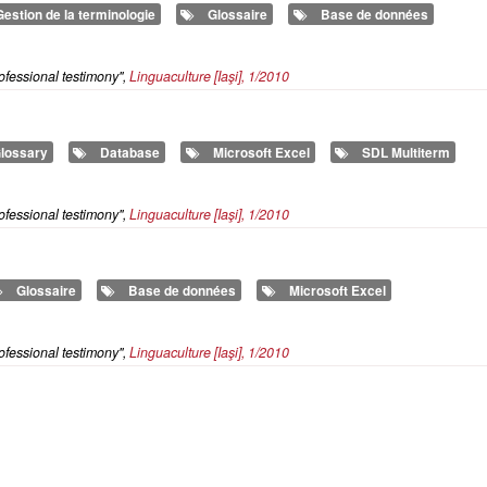
Gestion de la terminologie
Glossaire
Base de données
ofessional testimony",
Linguaculture
[Iaşi], 1/2010
lossary
Database
Microsoft Excel
SDL Multiterm
ofessional testimony",
Linguaculture
[Iaşi], 1/2010
Glossaire
Base de données
Microsoft Excel
ofessional testimony",
Linguaculture
[Iaşi], 1/2010