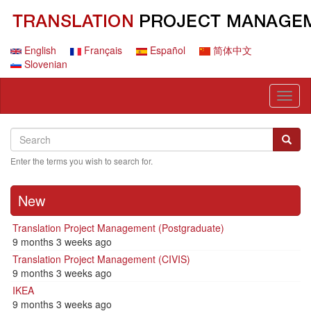
Skip
to
main
content
English
Français
Español
简体中文
Slovenian
Toggl
naviga
Search
Search
Searc
Enter the terms you wish to search for.
New
Translation Project Management (Postgraduate)
9 months 3 weeks ago
Translation Project Management (CIVIS)
9 months 3 weeks ago
IKEA
9 months 3 weeks ago