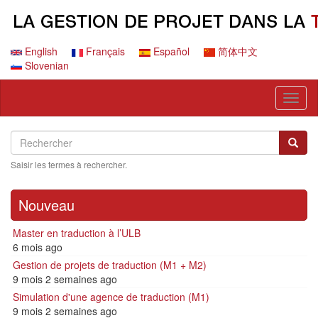
Aller
au
contenu
principal
English
Français
Español
简体中文
Slovenian
Toggl
naviga
Search
Rechercher
Reche
Saisir les termes à rechercher.
Nouveau
Master en traduction à l’ULB
6 mois ago
Gestion de projets de traduction (M1 + M2)
9 mois 2 semaines ago
Simulation d'une agence de traduction (M1)
9 mois 2 semaines ago