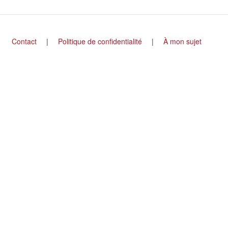
Footer
Contact
Politique de confidentialité
À mon sujet
menu