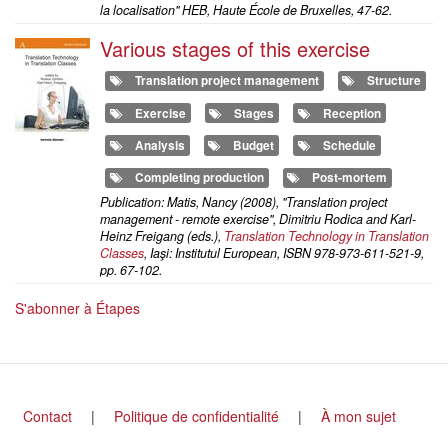
la localisation" HEB, Haute École de Bruxelles, 47-62.
Various stages of this exercise
Translation project management
Structure
Exercise
Stages
Reception
Analysis
Budget
Schedule
Completing production
Post-mortem
Publication: Matis, Nancy (2008), "Translation project
management - remote exercise", Dimitriu Rodica and Karl-
Heinz Freigang (eds.),
Translation Technology in Translation
Classes
, Iaşi: Institutul European, ISBN 978-973-611-521-9,
pp. 67-102.
S'abonner à Étapes
Footer
Contact
Politique de confidentialité
À mon sujet
menu