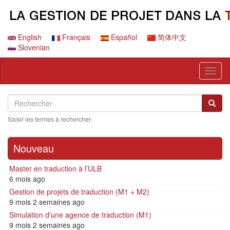
Aller
au
contenu
principal
English
Français
Español
简体中文
Slovenian
Toggl
naviga
Search
Rechercher
Reche
Saisir les termes à rechercher.
Nouveau
Master en traduction à l’ULB
6 mois ago
Gestion de projets de traduction (M1 + M2)
9 mois 2 semaines ago
Simulation d'une agence de traduction (M1)
9 mois 2 semaines ago